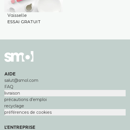
Vaisselle
ESSAI GRATUIT
AIDE
salut@smol.com
FAQ
livraison
précautions d’emploi
recyclage
préférences de cookies
L’ENTREPRISE