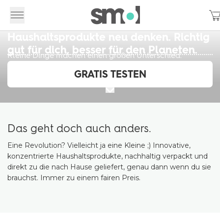
Haushaltsprodukte neu denken. Richtig
gut für dich, besser für den Planeten.
Kleine Dinge machen einen großen Unterschied.
GRATIS TESTEN
Das geht doch auch anders.
Eine Revolution? Vielleicht ja eine Kleine ;) Innovative,
konzentrierte Haushaltsprodukte, nachhaltig verpackt und
direkt zu die nach Hause geliefert, genau dann wenn du sie
brauchst. Immer zu einem fairen Preis.