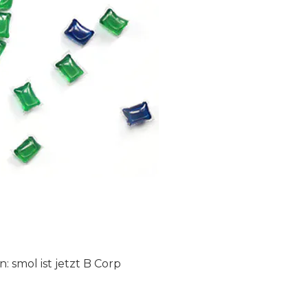
 smol ist jetzt B Corp