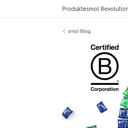
Produkte
smol Revolutio
smol Blog