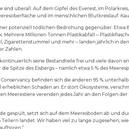
 sind überall. Auf dem Gipfel des Everest, im Polarkreis
esoberfläche und im menschlichen Blutkreislauf. Kaum
iner potenziell tödlichen Bedrohung gegenüber. Etwa 
tik. Mehrere Millionen Tonnen Plastikabfall – Plastikflasc
l, Zigarettenstummel und mehr – landen jährlich in d
ser Zahlen.
kontinuierlich seine Bestandteile frei und viele davon sin
r die Spitze des Eisbergs – nämlich etwa 5 % des Meeresp
 Conservancy befinden sich die anderen 95 % unterhalb
ll erheblichen Schaden an. Er stört Ökosysteme, versch
nen Meerestiere verenden jedes Jahr an den Folgen der P
ände gespült, setzt sich auf dem Meeresboden ab und du
en Tellern landet. Wir haben viel zu lange zugesehen, w
aufhören.”