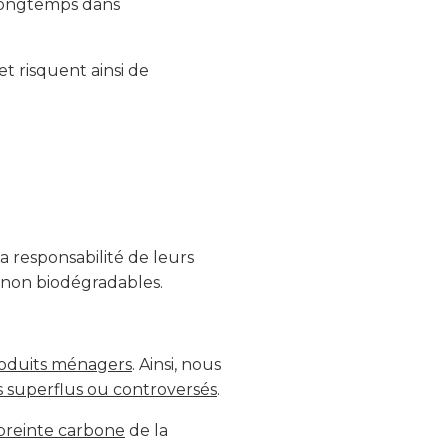
 longtemps dans
t risquent ainsi de
a responsabilité de leurs
é non biodégradables.
roduits ménagers
. Ainsi, nous
s superflus ou controversés
.
preinte carbone
de la