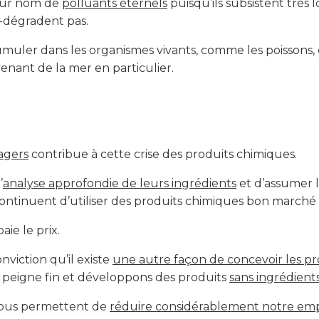
 leur nom de
polluants éternels
puisqu’ils subsistent très
o-dégradent pas.
muler dans les organismes vivants, comme les poissons, e
enant de la mer en particulier.
agers
contribue à cette crise des produits chimiques.
’
analyse approfondie de leurs ingrédients
et d’assumer l
continuent d’utiliser des produits chimiques bon march
ie le prix.
nviction qu’il existe
une autre façon de concevoir les p
u peigne fin et développons des produits
sans ingrédient
ous permettent de
réduire considérablement notre em