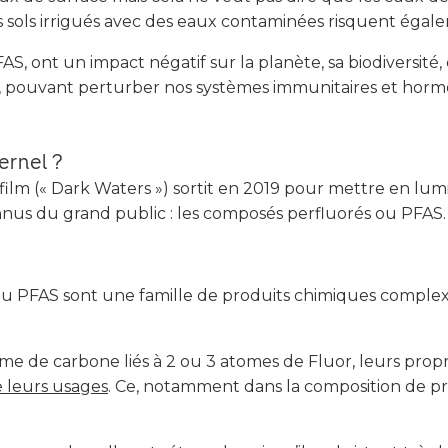
s sols irrigués avec des eaux contaminées risquent égale
AS, ont un impact négatif sur la planète, sa biodiversité
té, pouvant perturber nos systèmes immunitaires et hor
ernel ?
n film (« Dark Waters ») sortit en 2019 pour mettre en lu
nus du grand public : les composés perfluorés ou PFAS.
ou PFAS sont une famille de produits chimiques comple
e de carbone liés à 2 ou 3 atomes de Fluor, leurs propr
e leurs usages
. Ce, notamment dans la composition de p