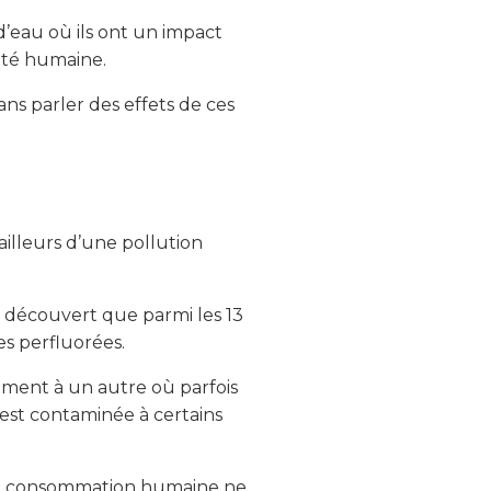
d’eau où ils ont un impact
anté humaine.
Sans parler des effets de ces
ailleurs d’une pollution
a découvert que parmi les 13
s perfluorées.
tement à un autre où parfois
 est contaminée à certains
x de consommation humaine ne