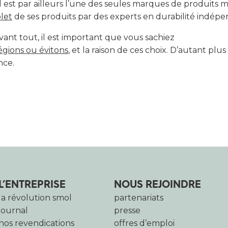
ol est par ailleurs l’une des seules marques de produits m
plet
de ses produits par des experts en durabilité indépe
vant tout, il est important que vous sachiez
égions ou évitons
, et la raison de ces choix. D’autant plu
nce.
L’ENTREPRISE
NOUS REJOINDRE
la révolution smol
partenariats
journal
presse
nos revendications
offres d’emploi