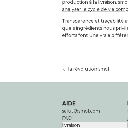
production à la livraison. sm
analyser le cycle de vie com
Transparence et traçabilité a
quels ingrédients nous privil
efforts font une vraie différe
la révolution smol
AIDE
salut@smol.com
FAQ
livraison