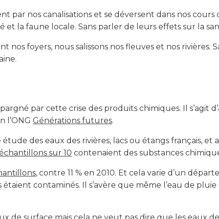
nt par nos canalisations et se déversent dans nos cours 
é et la faune locale. Sans parler de leurs effets sur la s
t nos foyers, nous salissons nos fleuves et nos rivières. 
aine.
pargné par cette crise des produits chimiques. Il s’agit d’
on l’ONG
Générations futures
.
étude des eaux des rivières, lacs ou étangs français, et 
échantillons sur 10
contenaient des substances chimique
antillons
, contre 11 % en 2010. Et cela varie d’un dépar
s étaient contaminés. Il s’avère que même l’eau de pluie
eaux de surface mais cela ne veut pas dire que les eau