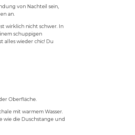
dung von Nachteil sein,
en an.
t wirklich nicht schwer. In
einem schuppigen
alles wieder chic! Du
der Oberfläche.
Schale mit warmem Wasser.
le wie die Duschstange und