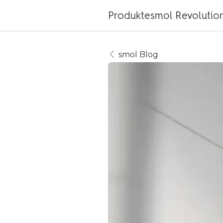
Produkte
smol Revolutio
smol Blog