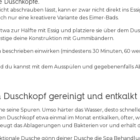
te Duschköpfe.
t abschrauben lässt, kann er zwar nicht direkt ins Essig
ach nur eine
kreativere
Variante des Eimer-Bads.
etwa zur Hälfte mit Essig und platziere sie über dem Dus
festige deine Konstruktion mit Gummibändern.
n beschrieben einwirken (mindestens 30 Minuten, 60 wen
nd du kannst mit dem Ausspülen und gegebenenfalls 
in Duschkopf gereinigt und entkalk
ne seine Spuren. Umso härter das Wasser, desto schnelle
en Duschkopf etwa einmal im Monat entkalken, öfter, w
eugt das Ablagerungen und Bakterien vor und erhält 
tionale Dusche gönn deiner Dusche die Spa Behandlung