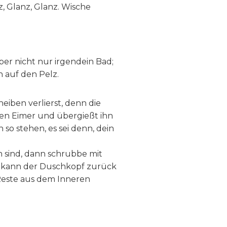
z, Glanz, Glanz. Wische
ber nicht nur irgendein Bad;
 auf den Pelz.
eiben verlierst, denn die
nen Eimer und übergießt ihn
n so stehen, es sei denn, dein
 sind, dann schrubbe mit
nn kann der Duschkopf zurück
 Reste aus dem Inneren